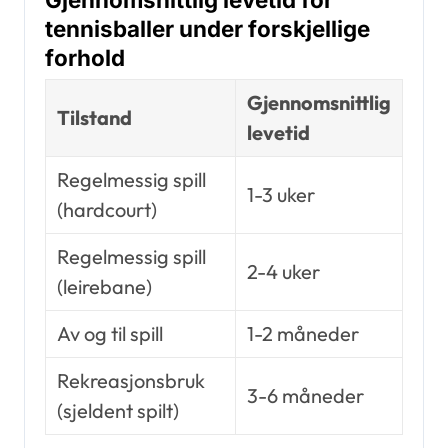
tennisballer under forskjellige
forhold
Gjennomsnittlig
Tilstand
levetid
Regelmessig spill
1-3 uker
(hardcourt)
Regelmessig spill
2-4 uker
(leirebane)
Av og til spill
1-2 måneder
Rekreasjonsbruk
3-6 måneder
(sjeldent spilt)