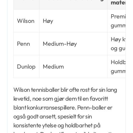
materia
Premium 
Wilson
Høy
gummi
Høy kvali
Penn
Medium-Høy
og gum
Holdbar 
Dunlop
Medium
gummibl
Wilson tennisballer blir ofte rost for sin lang
levetid, noe som gjør dem til en favoritt
blant konkurransespillere. Penn-baller er
også godt ansett, spesielt for sin
konsistente ytelse og holdbarhet på