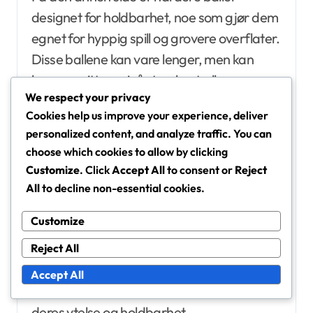
designet for holdbarhet, noe som gjør dem
egnet for hyppig spill og grovere overflater.
Disse ballene kan vare lenger, men kan
kompromittere nivået av kontroll og
We respect your privacy
komfort. Spillere bør vurdere sine
Cookies help us improve your experience, deliver
spilleforhold og preferanser for å finne den
personalized content, and analyze traffic. You can
rette balansen.
choose which cookies to allow by clicking
Customize
. Click
Accept All
to consent or
Reject
Faktorer som trykk spiller også en betydelig
All
to decline non-essential cookies.
rolle i levetiden til tennisballer. Høyere trykk
Customize
kan føre til økt sprett og hastighet, men det
kan redusere ballens totale levetid.
Reject All
Regelmessig sjekk og vedlikehold av trykket
Accept All
i tennisballer
kan bidra til å maksimere
deres ytelse og holdbarhet.