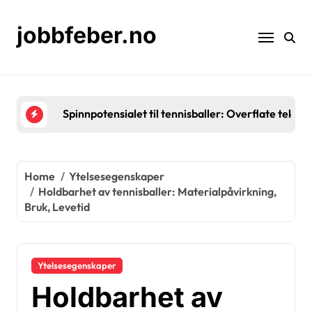
Skip
to
jobbfeber.no
content
Gummikjerner i tennisballer: Elastisitet, Holdbarh
Home
Ytelsesegenskaper
Holdbarhet av tennisballer: Materialpåvirkning,
Bruk, Levetid
Ytelsesegenskaper
Holdbarhet av