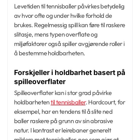
Levetiden til tennisballer påvirkes betydelig
av hvor ofte og under hvilke forhold de
brukes. Regelmessig spill kan føre til raskere
slitasje, mens typen overflate og
miljøfaktorer også spiller avgjørende roller i
å bestemme holdbarheten.
Forskjeller i holdbarhet basert på
spilleoverflater
Spilleoverflater kan i stor grad påvirke
holdbarheten
til tennisballer
. Hardcourt, for
eksempel, har en tendens til å slite ned
baller raskere på grunn av sin abrasive
natur. I kontrast er leirebaner generelt
mildere mot tennisballer, noe som gjør at