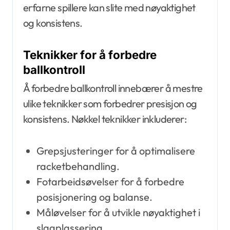
erfarne spillere kan slite med nøyaktighet
og konsistens.
Teknikker for å forbedre
ballkontroll
Å forbedre ballkontroll innebærer å mestre
ulike teknikker som forbedrer presisjon og
konsistens. Nøkkel teknikker inkluderer:
Grepsjusteringer for å optimalisere
racketbehandling.
Fotarbeidsøvelser for å forbedre
posisjonering og balanse.
Måløvelser for å utvikle nøyaktighet i
slagplassering.