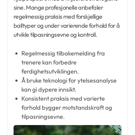
sine. Mange profesjonelle anbefaler
regelmessig praksis med forskjellige
balltyper og under varierende forhold for å
utvikle tilpasningsevne og kontroll.
Regelmessig tilbakemelding fra
trenere kan forbedre
ferdighetsutviklingen.
Å bruke teknologi for ytelsesanalyse
kan gi dypere innsikt.
Konsistent praksis med varierte
forhold bygger motstandskraft og
tilpasningsevne.