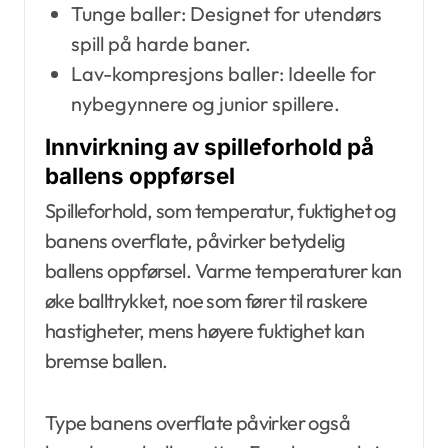
Tunge baller: Designet for utendørs
spill på harde baner.
Lav-kompresjons baller: Ideelle for
nybegynnere og junior spillere.
Innvirkning av spilleforhold på
ballens oppførsel
Spilleforhold, som temperatur, fuktighet og
banens overflate, påvirker betydelig
ballens oppførsel. Varme temperaturer kan
øke balltrykket, noe som fører til raskere
hastigheter, mens høyere fuktighet kan
bremse ballen.
Type banens overflate påvirker også