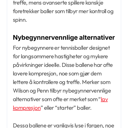
treffe, mens avanserte spillere kanskje
foretrekker baller som tilbyr mer kontroll og
spinn.
Nybegynnervennlige alternativer
For nybegynnere er tennisballer designet
for langsommere hastigheter og mykere
påvirkninger ideelle. Disse ballene har ofte
lavere kompresjon, noe som gjør dem
lettere å kontrollere og treffe. Merker som
Wilson og Penn tilbyr nybegynnervennlige
alternativer som ofte er merket som “
lav
kompresjon
” eller “starter” baller.
Dessa ballene er vanligvis lyse i fargen, noe