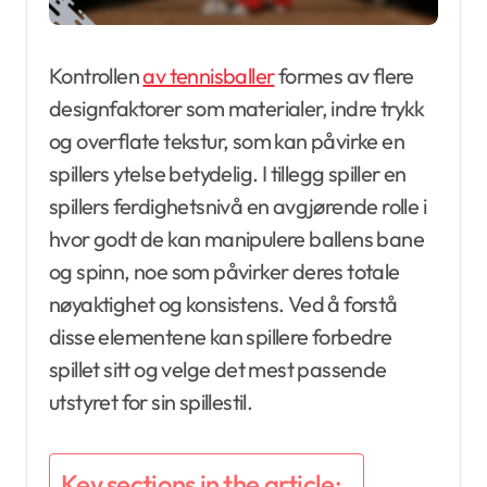
Kontrollen
av tennisballer
formes av flere
designfaktorer som materialer, indre trykk
og overflate tekstur, som kan påvirke en
spillers ytelse betydelig. I tillegg spiller en
spillers ferdighetsnivå en avgjørende rolle i
hvor godt de kan manipulere ballens bane
og spinn, noe som påvirker deres totale
nøyaktighet og konsistens. Ved å forstå
disse elementene kan spillere forbedre
spillet sitt og velge det mest passende
utstyret for sin spillestil.
Key sections in the article: