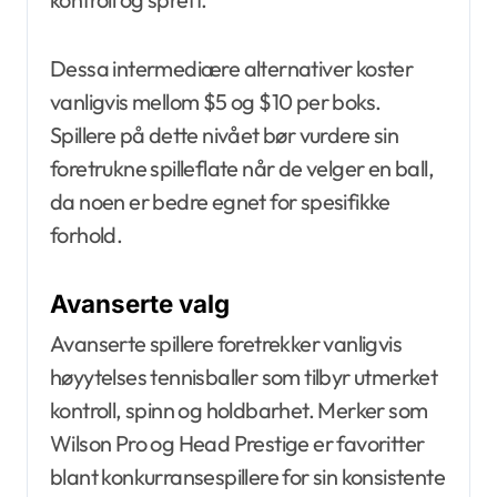
Dessa intermediære alternativer koster
vanligvis mellom $5 og $10 per boks.
Spillere på dette nivået bør vurdere sin
foretrukne spilleflate når de velger en ball,
da noen er bedre egnet for spesifikke
forhold.
Avanserte valg
Avanserte spillere foretrekker vanligvis
høyytelses tennisballer som tilbyr utmerket
kontroll, spinn og holdbarhet. Merker som
Wilson Pro og Head Prestige er favoritter
blant konkurransespillere for sin konsistente