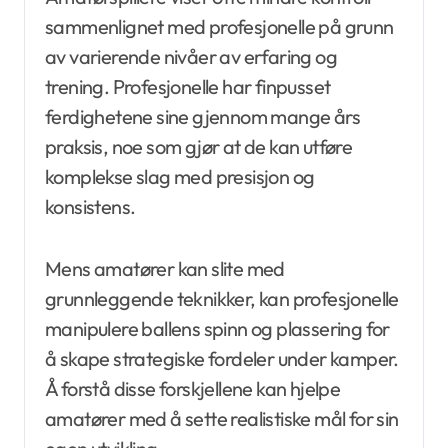
sammenlignet med profesjonelle på grunn
av varierende nivåer av erfaring og
trening. Profesjonelle har finpusset
ferdighetene sine gjennom mange års
praksis, noe som gjør at de kan utføre
komplekse slag med presisjon og
konsistens.
Mens amatører kan slite med
grunnleggende teknikker, kan profesjonelle
manipulere ballens spinn og plassering for
å skape strategiske fordeler under kamper.
Å forstå disse forskjellene kan hjelpe
amatører med å sette realistiske mål for sin