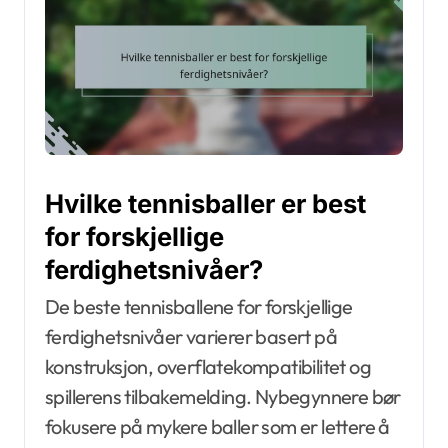
Hvilke tennisballer er best
for forskjellige
ferdighetsnivåer?
De beste tennisballene for forskjellige
ferdighetsnivåer varierer basert på
konstruksjon, overflatekompatibilitet og
spillerens tilbakemelding. Nybegynnere bør
fokusere på mykere baller som er lettere å