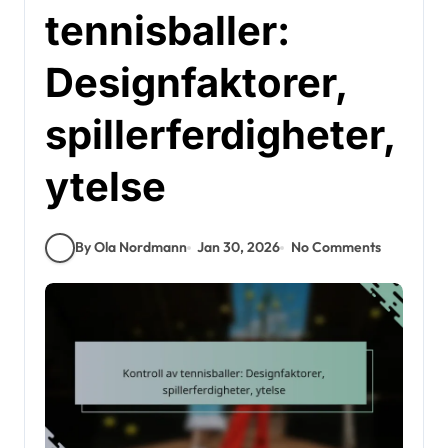
tennisballer:
Designfaktorer,
spillerferdigheter,
ytelse
By Ola Nordmann
Jan 30, 2026
No Comments