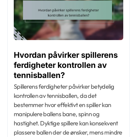
Hvordan påvirker spillerens
ferdigheter kontrollen av
tennisballen?
Spillerens ferdigheter påvirker betydelig
kontrollen av tennisballen, da det
bestemmer hvor effektivt en spiller kan
manipulere ballens bane, spinn og
hastighet. Dyktige spillere kan konsekvent
plassere ballen der de ønsker, mens mindre