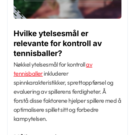
Hvilke ytelsesmål er
relevante for kontroll av
tennisballer?
Nøkkel ytelsesmål for kontroll
av
tennisballer
inkluderer
spinnkarakteristikker, sprettoppførsel og
evaluering av spillerens ferdigheter. Å
forstå disse faktorene hjelper spillere med å
optimalisere spillet sitt og forbedre
kampytelsen.