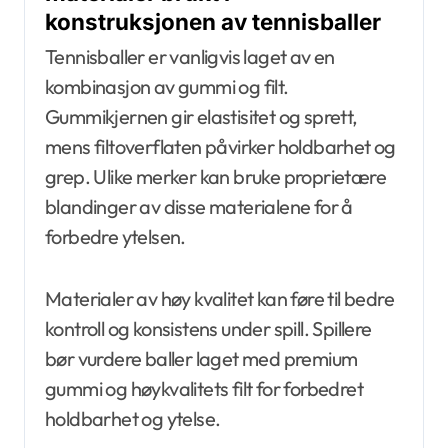
konstruksjonen av tennisballer
Tennisballer er vanligvis laget av en
kombinasjon av gummi og filt.
Gummikjernen gir elastisitet og sprett,
mens filtoverflaten påvirker holdbarhet og
grep. Ulike merker kan bruke proprietære
blandinger av disse materialene for å
forbedre ytelsen.
Materialer av høy kvalitet kan føre til bedre
kontroll og konsistens under spill. Spillere
bør vurdere baller laget med premium
gummi og høykvalitets filt for forbedret
holdbarhet og ytelse.