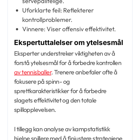
servepålitelige.
Uforklarte feil: Reflekterer
kontrollproblemer.
Vinnere: Viser offensiv effektivitet.
Ekspertuttalelser om ytelsesmål
Eksperter understreker viktigheten av å
forstå ytelsesmål for å forbedre kontrollen
av tennisballer
. Trenere anbefaler ofte å
fokusere på spinn- og
sprettkarakteristikker for å forbedre
slagets effektivitet og den totale
spillopplevelsen.
I tillegg kan analyse av kampstatistikk
hjelpe spillere med å finjustere strategiene