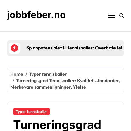
Skip
to
jobbfeber.no
content
Gummikjerner i tennisballer: Elastisitet, Holdbarh
Home
Typer tennisballer
Turneringsgrad Tennisballer: Kvalitetsstandarder,
Merkevare sammenligninger, Ytelse
Typer tennisballer
Turneringsgrad