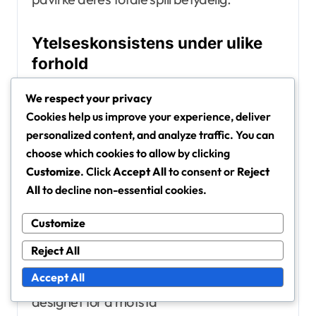
Ytelseskonsistens under ulike
forhold
Konsistens i ytelsen er essensiell for
We respect your privacy
turneringsspill, da forholdene kan variere
Cookies help us improve your experience, deliver
mye. Høykvalitets turneringsballer
personalized content, and analyze traffic. You can
opprettholder sine egenskaper under ulike
choose which cookies to allow by clicking
værforhold, enten det er fuktig, tørt, varmt
Customize
. Click
Accept All
to consent or
Reject
All
to decline non-essential cookies.
eller kaldt. Denne påliteligheten sikrer at
spillerne kan prestere på sitt beste
Customize
uavhengig av eksterne faktorer.
Reject All
Accept All
For eksempel er noen baller spesifikt
designet for å motstå