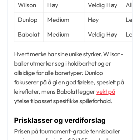
Wilson
Høy
Veldig Høy
Alle 
Dunlop
Medium
Høy
Leire
Babolat
Medium
Veldig Høy
Leire
Hvert merke har sine unike styrker. Wilson-
baller utmerker seg i holdbarhet og er
allsidige for alle banetyper. Dunlop
fokuserer på å gi en god følelse, spesielt på
leireflater, mens Babolat legger
vekt på
ytelse tilpasset spesifikke spilleforhold.
Prisklasser og verdiforslag
Prisen på tournament-grade tennisballer